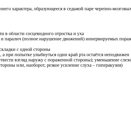
него характера, образующееся в седьмой паре черепно-мозговых
и в области сосцевидного отростка и уха
) и паралич (полное нарушение движений) иннервируемых пора
 складки с одной стороны
, а при попытке улыбнуться один край рта остаётся неподвижен
вести взгляд наружу с пораженной стороны); уменьшение слезоо
стороны или, наоборот, резкое усиление слуха – гиперакузия)