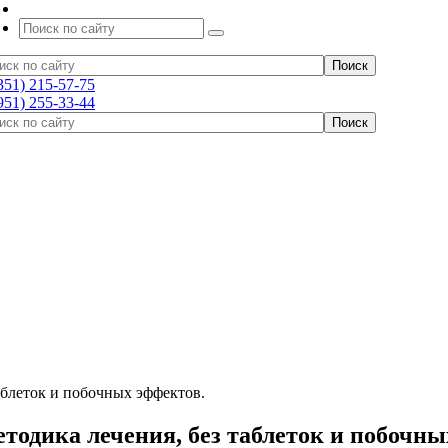
351) 215-57-75
951) 255-33-44
аблеток и побочных эффектов.
тодика лечения, без таблеток и побочны