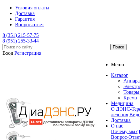
Условия оплаты
Доставка
Гарантия
Вопрос-ответ
8 (351) 215-57-75
8 (951) 255-33-44
Вход
Регистрация
Меню
Каталог
Аппар
Электр
Товары 
Крема
Медицина
О ДЭНС-Тер
лечения
Вид
Доставка
О нас
Почему мы?
Вопрос-Отве