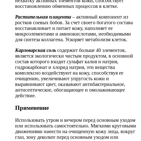
нехватку активных элементов кожи, способствует
восстановлению обменных процессов в клетке.
Растительная плацента
– активный компонент из
ростков соевых бобов. За счет своего богатого состава
восстанавливает и питает кожу, наполняет ее
микроэлементами и аминокислотами, необходимыми
для синтеза коллагена. Ускоряет метаболизм клеток.
Карловарская соль
содержит больше 40 элементов,
является экологически чистым продуктом, в основной
состав которого входит сульфат калия и натрия,
гидрокарбонат и хлорид натрия, эти вещества
комплексно воздействуют на кожу, способствуя ее
очищению, увеличивают упругость кожи и
выравнивают цвет, оказывают антибактериальное,
антисептическое, обогащающее и омолаживающее
действие.
Применение
Использовать утром и вечером перед основным уходом
или использовать самостоятельно. Мягкими круговыми
движениями нанести на очищенную кожу лица, вокруг
глаз, зону декольте перед основным уходом или