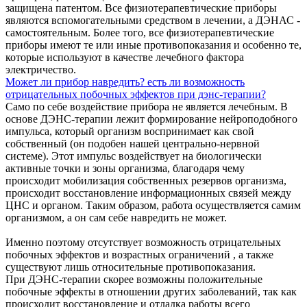
защищена патентом. Все физиотерапевтические приборы
являются вспомогательными средством в лечении, а ДЭНАС -
самостоятельным. Более того, все физиотерапевтические
приборы имеют те или иные противопоказания и особенно те,
которые используют в качестве лечебного фактора
электричество.
Может ли прибор навредить? есть ли возможность
отрицательных побочных эффектов при дэнс-терапии?
Само по себе воздействие прибора не является лечебным. В
основе ДЭНС-терапии лежит формирование нейроподобного
импульса, который организм воспринимает как свой
собственный (он подобен нашей центрально-нервной
системе). Этот импульс воздействует на биологически
активные точки и зоны организма, благодаря чему
происходит мобилизация собственных резервов организма,
происходит восстановление информационных связей между
ЦНС и органом. Таким образом, работа осуществляется самим
организмом, а он сам себе навредить не может.
Именно поэтому отсутствует возможность отрицательных
побочных эффектов и возрастных ограничений , а также
существуют лишь относительные противопоказания.
При ДЭНС-терапии скорее возможны положительные
побочные эффекты в отношении других заболеваний, так как
происходит восстановление и отладка работы всего