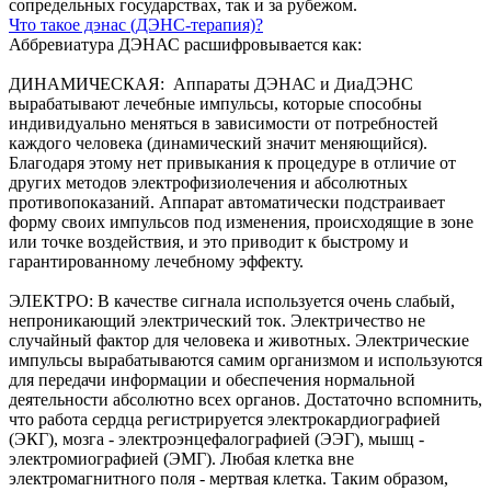
сопредельных государствах, так и за рубежом.
Что такое дэнас (ДЭНС-терапия)?
Аббревиатура ДЭНАС расшифровывается как:
ДИНАМИЧЕСКАЯ: Аппараты ДЭНАС и ДиаДЭНС
вырабатывают лечебные импульсы, которые способны
индивидуально меняться в зависимости от потребностей
каждого человека (динамический значит меняющийся).
Благодаря этому нет привыкания к процедуре в отличие от
других методов электрофизиолечения и абсолютных
противопоказаний. Аппарат автоматически подстраивает
форму своих импульсов под изменения, происходящие в зоне
или точке воздействия, и это приводит к быстрому и
гарантированному лечебному эффекту.
ЭЛЕКТРО: В качестве сигнала используется очень слабый,
непроникающий электрический ток. Электричество не
случайный фактор для человека и животных. Электрические
импульсы вырабатываются самим организмом и используются
для передачи информации и обеспечения нормальной
деятельности абсолютно всех органов. Достаточно вспомнить,
что работа сердца регистрируется электрокардиографией
(ЭКГ), мозга - электроэнцефалографией (ЭЭГ), мышц -
электромиографией (ЭМГ). Любая клетка вне
электромагнитного поля - мертвая клетка. Таким образом,