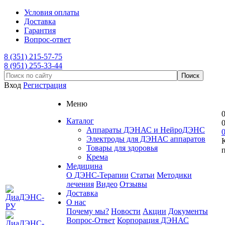
Условия оплаты
Доставка
Гарантия
Вопрос-ответ
8 (351) 215-57-75
8 (951) 255-33-44
Вход
Регистрация
Меню
Каталог
Аппараты ДЭНАС и НейроДЭНС
Электроды для ДЭНАС аппаратов
Товары для здоровья
Крема
Медицина
О ДЭНС-Терапии
Статьи
Методики
лечения
Видео
Отзывы
Доставка
О нас
Почему мы?
Новости
Акции
Документы
Вопрос-Ответ
Корпорация ДЭНАС