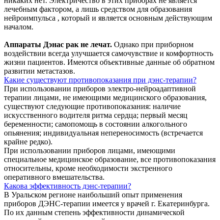
никаких нет. Электричество в этих приборах не является
лечебным фактором, а лишь средством для образования
нейроимпульса , который и является основным действующим
началом.
Аппараты Дэнас рак не лечат.
Однако при приборном
воздействии всегда улучшается самочувствие и комфортность
жизни пациентов. Имеются объективные данные об обратном
развитии метастазов.
Какие существуют противопоказания при дэнс-терапии?
При использовании приборов электро-нейроадаптивной
терапии лицами, не имеющими медицинского образования,
существуют следующие противопоказания: наличие
искусственного водителя ритма сердца; первый месяц
беременности; самопомощь в состоянии алкогольного
опьянения; индивидуальная непереносимость (встречается
крайне редко).
При использовании приборов лицами, имеющими
специальное медицинское образование, все противопоказания
относительны, кроме необходимости экстренного
оперативного вмешательства.
Какова эффективность дэнс-терапии?
В Уральском регионе наибольший опыт применения
приборов ДЭНС-терапии имеется у врачей г. Екатеринбурга.
По их данным степень эффективности динамической