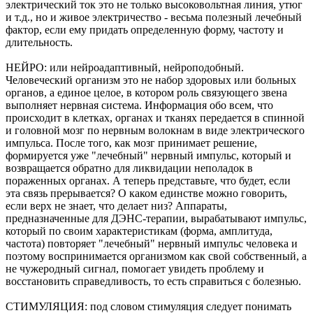
электрический ток это не только высоковольтная линия, утюг
и т.д., но и живое электричество - весьма полезный лечебный
фактор, если ему придать определенную форму, частоту и
длительность.
НЕЙРО: или нейроадаптивный, нейроподобный.
Человеческий организм это не набор здоровых или больных
органов, а единое целое, в котором роль связующего звена
выполняет нервная система. Информация обо всем, что
происходит в клетках, органах и тканях передается в спинной
и головной мозг по нервным волокнам в виде электрического
импульса. После того, как мозг принимает решение,
формируется уже "лечебный" нервный импульс, который и
возвращается обратно для ликвидации неполадок в
пораженных органах. А теперь представьте, что будет, если
эта связь прерывается? О каком единстве можно говорить,
если верх не знает, что делает низ? Аппараты,
предназначенные для ДЭНС-терапии, вырабатывают импульс,
который по своим характеристикам (форма, амплитуда,
частота) повторяет "лечебный" нервный импульс человека и
поэтому воспринимается организмом как свой собственный, а
не чужеродный сигнал, помогает увидеть проблему и
восстановить справедливость, то есть справиться с болезнью.
СТИМУЛЯЦИЯ: под словом стимуляция следует понимать