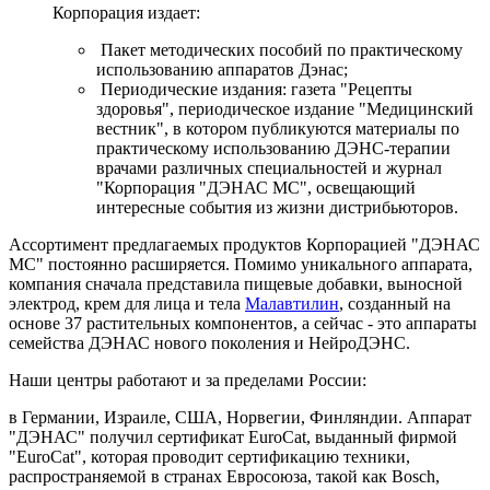
Корпорация издает:
Пакет методических пособий по практическому
использованию аппаратов Дэнас;
Периодические издания: газета "Рецепты
здоровья", периодическое издание "Медицинский
вестник", в котором публикуются материалы по
практическому использованию ДЭНС-терапии
врачами различных специальностей и журнал
"Корпорация "ДЭНАС МС", освещающий
интересные события из жизни дистрибьюторов.
Ассортимент предлагаемых продуктов Корпорацией "ДЭНАС
МС" постоянно расширяется. Помимо уникального аппарата,
компания сначала представила пищевые добавки, выносной
электрод, крем для лица и тела
Малавтилин
, созданный на
основе 37 растительных компонентов, а сейчас - это аппараты
семейства ДЭНАС нового поколения и НейроДЭНС.
Наши центры работают и за пределами России:
в Германии, Израиле, США, Норвегии, Финляндии. Аппарат
"ДЭНАС" получил сертификат EuroCat, выданный фирмой
"EuroCat", которая проводит сертификацию техники,
распространяемой в странах Евросоюза, такой как Bosch,