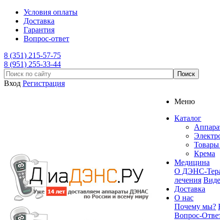
Условия оплаты
Доставка
Гарантия
Вопрос-ответ
8 (351) 215-57-75
8 (951) 255-33-44
Вход
Регистрация
Меню
Каталог
Аппар
Электр
Товары 
Крема
Медицина
О ДЭНС-Тер
лечения
Вид
Доставка
О нас
Почему мы?
Вопрос-Отве