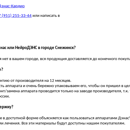
Дэнас-Кардио
7 (951) 255-33-44
или написать в
энас или НейроДЭНС в городе Снежинск?
нет в вашем городе, вся продукция доставляется до конечного покуп
е?
нтию от производителя на 12 месяцев.
ь аппарата и очень бережно упаковываем его, чтобы он пришел в цел
нт/замена аппарата проводится только на заводе производителя, т.к. 
оссии.
держку?
где в доступной форме объясняется как пользоваться аппаратами Дэна
и лечения. Все эти материалы будут доступны нашим покупателям.