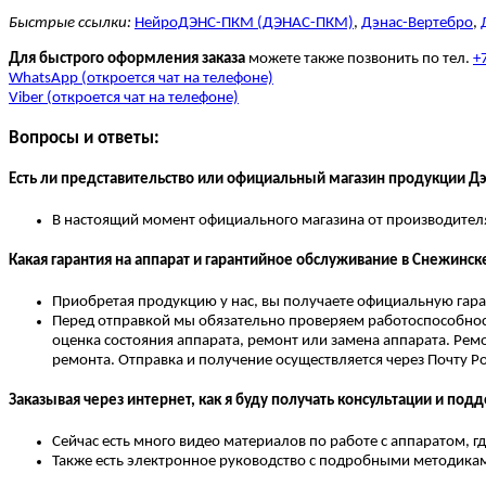
Быстрые ссылки:
НейроДЭНС-ПКМ (ДЭНАС-ПКМ)
,
Дэнас-Вертебро
,
Для быстрого оформления заказа
можете также позвонить по тел.
+
WhatsApp (откроется чат на телефоне)
Viber (откроется чат на телефоне)
Вопросы и ответы:
Есть ли представительство или официальный магазин продукции Д
В настоящий момент официального магазина от производителя 
Какая гарантия на аппарат и гарантийное обслуживание в Снежинск
Приобретая продукцию у нас, вы получаете официальную гара
Перед отправкой мы обязательно проверяем работоспособност
оценка состояния аппарата, ремонт или замена аппарата. Ремо
ремонта. Отправка и получение осуществляется через Почту Р
Заказывая через интернет, как я буду получать консультации и под
Сейчас есть много видео материалов по работе с аппаратом, 
Также есть электронное руководство с подробными методикам