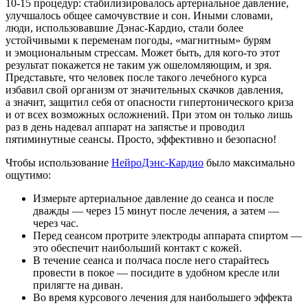
10-15 процедур:
стабилизировалось артериальное давление,
улучшалось общее самочувствие и сон. Иными словами,
люди, использовавшие Дэнас-Кардио, стали более
устойчивыми к переменам погоды, «магнитным» бурям
и эмоциональным стрессам. Может быть, для кого-то этот
результат покажется не таким уж ошеломляющим, и зря.
Представьте, что человек после такого лечебного курса
избавил свой организм от значительных скачков давления,
а значит, защитил себя от опасности гипертонического криза
и от всех возможных осложнений. При этом он только лишь
раз в день надевал аппарат на запястье и проводил
пятиминутные сеансы. Просто, эффективно и безопасно!
Чтобы использование
НейроДэнс-Кардио
было максимально
ощутимо:
Измерьте артериальное давление до сеанса и после
дважды — через 15 минут после лечения, а затем —
через час.
Перед сеансом протрите электроды аппарата спиртом —
это обеспечит наибольший контакт с кожей.
В течение сеанса и полчаса после него старайтесь
провести в покое — посидите в удобном кресле или
прилягте на диван.
Во время курсового лечения для наибольшего эффекта