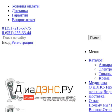
Условия оплаты
Доставка
Гарантия
Вопрос-ответ
8 (351) 215-57-75
8 (951) 255-33-44
Вход
Регистрация
Меню
Каталог
Аппар
Электр
Товары 
Крема
Медицина
О ДЭНС-Тер
лечения
Вид
Доставка
О нас
Почему мы?
Вопрос-Отве