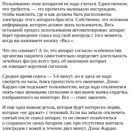
Пользованию этим аппаратом не надо учиться. Единственное,
что требуется, — это прочитать маленькую инструкцию,
чтобы выяснить, где и как должны быть расположены
электроды этого аппарата-браслета. Собственно, это основная
информация, которую должен знать пользователь. Весь
остальной процесс использования автоматизирован: аппарат
берет проведение сеанса под свой контроль с того момента,
когда вы нажимаете кнопку «Вкл.».
Что это означает? А то, что аппарат согласно особенностям
организма пациента самостоятельно определяет длительность
лечебных фаз (их всего три), об окончании которых
он извещает коротким сигналом.
Среднее время сеанса —
5-6 минут,
но и здесь не надо
смотреть на часы, боясь пропустить его окончание. Дэнас-
Кардио сам подскажет пользователю, когда надо отключаться
опять-таки звуковыми сигналами и миганием значка-сердечка,
изображенного на мониторе. Все — сеанс закончен.
И еще одна важная деталь, которая будет интересна людям,
которые «не дружат» с техникой. Если вы забыли отключить
снятый после сеанса аппарат, то он сможет позаботиться
о сохранности своих батареек сам: при отсутствии контакта
электродов с кожей в течение двух минут, Дэнас-Кардио