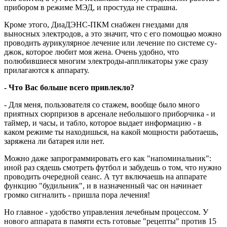
прибором в режиме МЭД, и простуда не страшна.
Кроме этого, ДиаДЭНС-ПКМ снабжен гнездами для
выносных электродов, а это значит, что с его помощью можно
проводить аурикулярное лечение или лечение по системе су-
джок, которое любит моя жена. Очень удобно, что
полюбившиеся многим электроды-аппликаторы уже сразу
прилагаются к аппарату.
- Что Вас больше всего привлекло?
- Для меня, пользователя со стажем, вообще было много
приятных сюрпризов в арсенале небольшого приборчика - и
таймер, и часы, и табло, которое выдает информацию - в
каком режиме ты находишься, на какой мощности работаешь,
заряжена ли батарея или нет.
Можно даже запрограммировать его как "напоминальник":
иной раз сядешь смотреть футбол и забудешь о том, что нужно
проводить очередной сеанс. А тут включаешь на аппарате
функцию "будильник", и в назначенный час он начинает
громко сигналить - пришла пора лечения!
Но главное - удобство управления лечебным процессом. У
нового аппарата в памяти есть готовые "рецепты" против 15