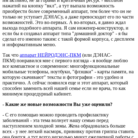
им активно, не за горами и критичный ресурс - миллион
нажатий на кнопку "вкл", а тут выпала возможность
приобрести более современный аппарат, тем более что он не
только не уступает ДЭНАСу, а даже превосходит его по части
возможностей. Это во-первых. А во-вторых, я давно ждал
выхода подобного аппарата. Я сам инженер-конструктор, и
если бы я создавал аппарат типа "домашний доктор" - я бы
сделал его именно таким: с такой формой корпуса, с дисплеем
и информативным меню.
Так что
аппарат НЕЙРОДЭНС-ПКМ
(или ДЭНАС-
ПКМ) понравился мне с первого взгляда - я вообще люблю
все компактное и современное: многофункциональные
мобильные телефоны, ноутбуки, "флэшки" - карты памяти, на
которую скачивают" тексты и фотографии - это удобно и
практично. А сейчас появился еще и этот аппарат, который
способен заменить всей нашей семье если не врача, то как
минимум процедурный кабинет.
- Какие же новые возможности Вы уже оценили?
- С его помощью можно проводить профилактику
заболеваний - эта тема волнует нашу семью перед
наступлением холодной зимы. Жена обрадовалась больше
всех - у нее легкий насморк, прививку против гриппа ставить
она боится, а тут всего несколько минут ежедневной работы с