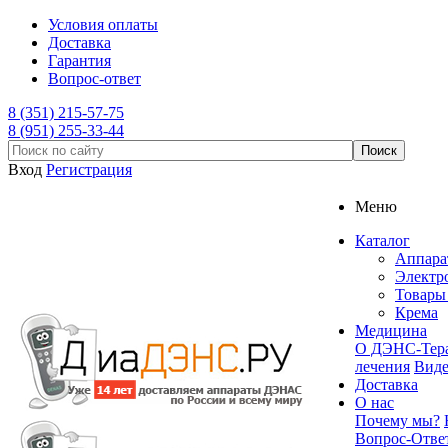
Условия оплаты
Доставка
Гарантия
Вопрос-ответ
8 (351) 215-57-75
8 (951) 255-33-44
Вход
Регистрация
Меню
Каталог
Аппар
Электр
Товары 
Крема
Медицина
О ДЭНС-Тер
лечения
Вид
Доставка
О нас
Почему мы?
Вопрос-Отве