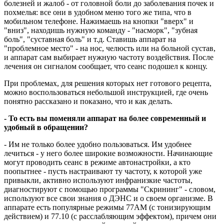
болезней и жалоб - от головной боли до заболевания почек и
похмелья: все они в удобном меню того же типа, что в
мобильном телефоне. Нажимаешь на кнопки "вверх" и
"вниз", находишь нужную команду - "насморк", "зубная
боль", "суставная боль" и т.д. Ставишь аппарат на
"проблемное место" - на нос, челюсть или на больной сустав,
и аппарат сам выбирает нужную частоту воздействия. После
лечения он сигналом сообщает, что сеанс подошел к концу.
При проблемах, для решения которых нет готового рецепта,
можно воспользоваться небольшой инструкцией, где очень
понятно рассказано и показано, что и как делать.
- То есть вы поменяли аппарат на более современный и
удобный в обращении?
- Им не только более удобно пользоваться. Им удобнее
лечиться - у него более широкие возможности. Начинающие
могут проводить сеанс в режиме автонастройки, а кто
поопытнее - пусть настраивают ту частоту, к которой уже
привыкли, активно используют инфранизкие частоты,
диагностируют с помощью программы "Скрининг" - словом,
используют все свои знания о ДЭНС и о своем организме. В
аппарате есть популярные режимы 77АМ (с тонизирующим
действием) и 77.10 (с расслабляющим эффектом), причем они