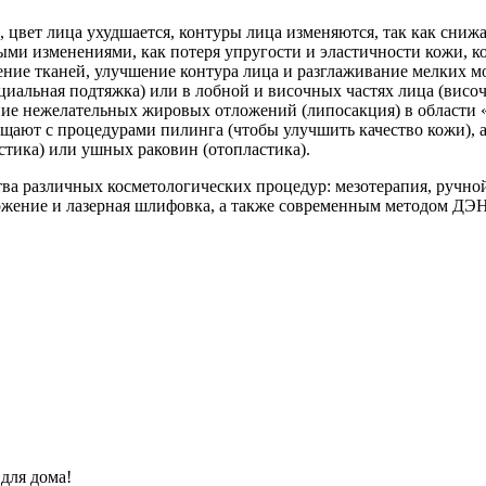
е, цвет лица ухудшается, контуры лица изменяются, так как сни
ыми изменениями, как потеря упругости и эластичности кожи, к
ление тканей, улучшение контура лица и разглаживание мелких 
циальная подтяжка) или в лобной и височных частях лица (висо
ие нежелательных жировых отложений (липосакция) в области 
щают с процедурами пилинга (чтобы улучшить качество кожи), а
стика) или ушных раковин (отопластика).
ва различных косметологических процедур: мезотерапия, ручно
ожение и лазерная шлифовка, а также современным методом ДЭ
для дома!