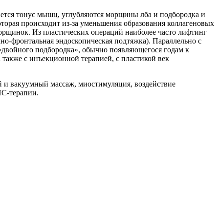
жается тонус мышц, углубляются морщины лба и подбородка и
оторая происходит из-за уменьшения образования коллагеновых
морщинок. Из пластических операций наиболее часто лифтинг
чно-фронтальная эндоскопическая подтяжка). Параллельно с
«двойного подбородка», обычно появляющегося годам к
 также с инъекционной терапией, с пластикой век
й и вакуумный массаж, миостимуляция, воздействие
НС-терапии.